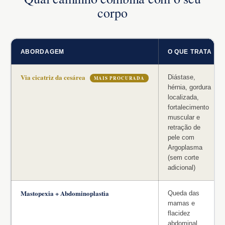
corpo
ABORDAGEM
O QUE TRATA
Via cicatriz da cesárea
Diástase,
MAIS PROCURADA
hérnia, gordura
localizada,
fortalecimento
muscular e
retração de
pele com
Argoplasma
(sem corte
adicional)
Mastopexia + Abdominoplastia
Queda das
mamas e
flacidez
abdominal